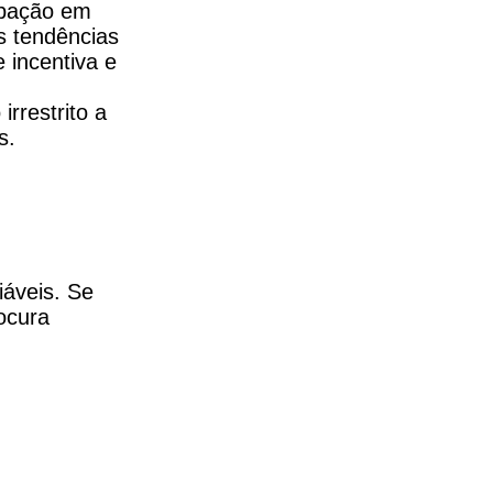
ipação em
s tendências
 incentiva e
irrestrito a
s.
iáveis. Se
ocura