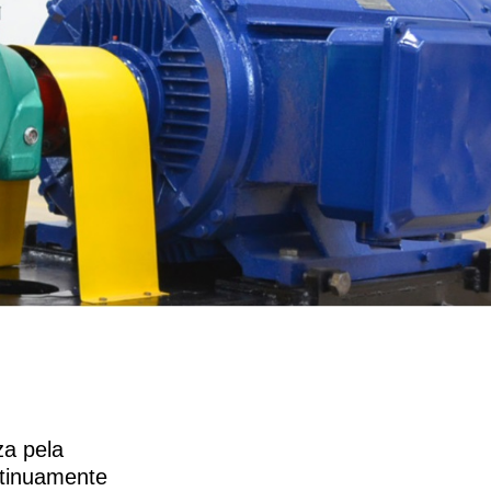
za pela
ntinuamente