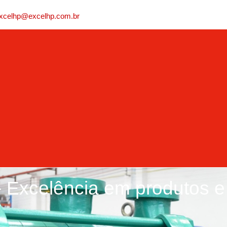
xcelhp@excelhp.com.br
- Excelência em produtos e 