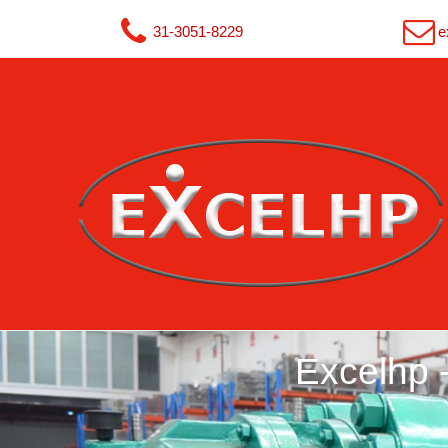
31-3051-8229
e
Excelhp 